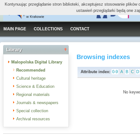
Kontynuując przeglądanie stron biblioteki, akceptujesz stosowanie plików
ustawień przeglądarki będą one za
MAIN PAGE
COLLECTIONS
CONTACT
Library
Browsing indexes
Malopolska Digital Library
Recommended
Attribute index:
0-9
A
B
C
D
Cultural heritage
Science & Education
No keywor
Regional materials
Journals & newspapers
Special collection
Archival resources