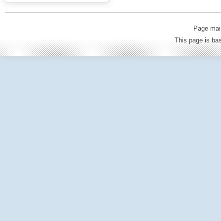
Page mai
This page is b