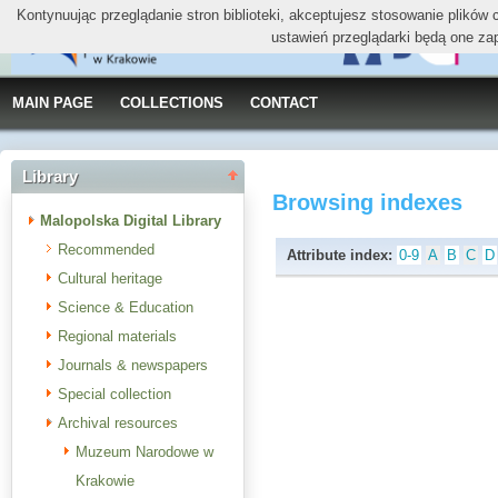
Kontynuując przeglądanie stron biblioteki, akceptujesz stosowanie plików
ustawień przeglądarki będą one za
MAIN PAGE
COLLECTIONS
CONTACT
Library
Browsing indexes
Malopolska Digital Library
Recommended
Attribute index:
0-9
A
B
C
D
Cultural heritage
Science & Education
Regional materials
Journals & newspapers
Special collection
Archival resources
Muzeum Narodowe w
Krakowie