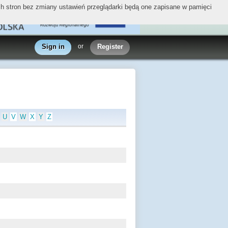
ych stron bez zmiany ustawień przeglądarki będą one zapisane w pamięci
Sign in
or
Register
U
V
W
X
Y
Z