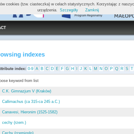
ików cookies (tzw. ciasteczka) w celach statystycznych. Korzystając z nasz
urządzenia.
Szczegóły
Zamknij
ACT
rowsing indexes
ttribute index:
0-9
A
B
C
D
E
F
G
H
I
J
K
L
M
N
O
P
Q
R
S
T
oose keyword from list
C.K. Gimnazjum V (Kraków)
Callimachus (ca 315-ca 245 a.C.)
Canavesi, Hieronim (1525-1582)
cechy (rzem.)
Cechy (rzemiosło)