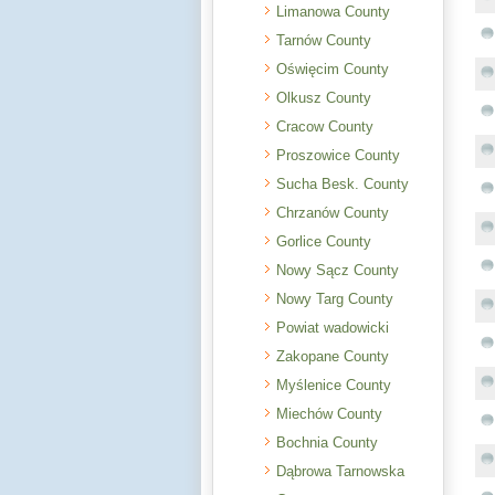
Limanowa County
Tarnów County
Oświęcim County
Olkusz County
Cracow County
Proszowice County
Sucha Besk. County
Chrzanów County
Gorlice County
Nowy Sącz County
Nowy Targ County
Powiat wadowicki
Zakopane County
Myślenice County
Miechów County
Bochnia County
Dąbrowa Tarnowska