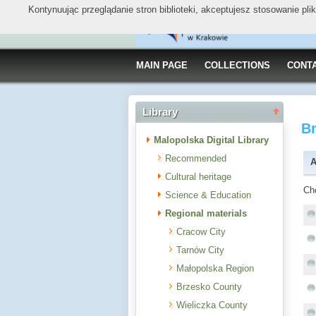
Kontynuując przeglądanie stron biblioteki, akceptujesz stosowanie pl
MAIN PAGE
COLLECTIONS
CONT
Library
B
Malopolska Digital Library
Recommended
A
Cultural heritage
Ch
Science & Education
Regional materials
Cracow City
Tarnów City
Małopolska Region
Brzesko County
Wieliczka County