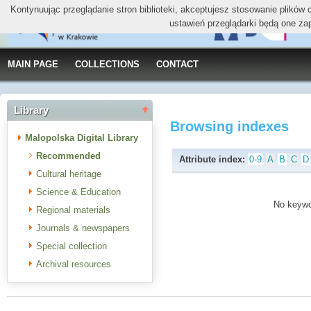
Kontynuując przeglądanie stron biblioteki, akceptujesz stosowanie plików
ustawień przeglądarki będą one za
MAIN PAGE
COLLECTIONS
CONTACT
Library
Browsing indexes
Malopolska Digital Library
Recommended
Attribute index:
0-9
A
B
C
D
Cultural heritage
Science & Education
No keywor
Regional materials
Journals & newspapers
Special collection
Archival resources