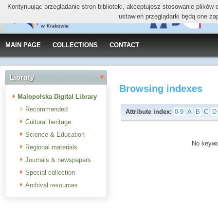
Kontynuując przeglądanie stron biblioteki, akceptujesz stosowanie plików
ustawień przeglądarki będą one za
MAIN PAGE
COLLECTIONS
CONTACT
Library
Browsing indexes
Malopolska Digital Library
Recommended
Attribute index:
0-9
A
B
C
D
Cultural heritage
Science & Education
No keywor
Regional materials
Journals & newspapers
Special collection
Archival resources