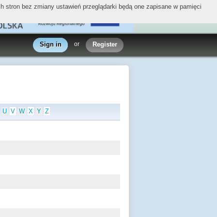
ych stron bez zmiany ustawień przeglądarki będą one zapisane w pamięci
Sign in
or
Register
U
V
W
X
Y
Z