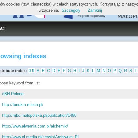
ików cookies (tzw. ciasteczka) w celach statystycznych. Korzystając z nasz
urządzenia.
Szczegóły
Zamknij
ACT
rowsing indexes
ttribute index:
0-9
A
B
C
D
E
F
G
H
I
J
K
L
M
N
O
P
Q
R
S
T
oose keyword from list
cBN Polona
http://fundzm.miech.pl/
http://mbc.malopolska.pl/publication/1490
http://www.alwernia.com.pl/alchemik/
http://www.pl.media.pl/serwis/Archiwum_PL