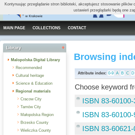
Kontynuując przeglądanie stron biblioteki, akceptujesz stosowanie plików
ustawień przeglądarki będą one za
MAIN PAGE
COLLECTIONS
CONTACT
Library
Browsing ind
Malopolska Digital Library
Recommended
Attribute index:
0-9
A
B
C
D
Cultural heritage
Science & Education
Choose keyword fr
Regional materials
Cracow City
ISBN 83-60100-
Tarnów City
ISBN 83-60100-
Małopolska Region
Brzesko County
ISBN 83-60621-
Wieliczka County