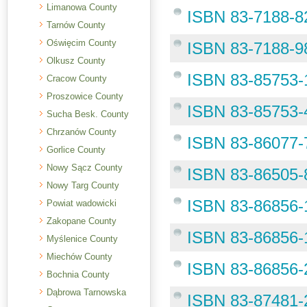
Limanowa County
ISBN 83-7188-8
Tarnów County
Oświęcim County
ISBN 83-7188-98
Olkusz County
ISBN 83-85753-
Cracow County
Proszowice County
ISBN 83-85753-
Sucha Besk. County
Chrzanów County
ISBN 83-86077-7
Gorlice County
Nowy Sącz County
ISBN 83-86505-
Nowy Targ County
ISBN 83-86856-
Powiat wadowicki
Zakopane County
ISBN 83-86856-
Myślenice County
Miechów County
ISBN 83-86856-
Bochnia County
Dąbrowa Tarnowska
ISBN 83-87481-