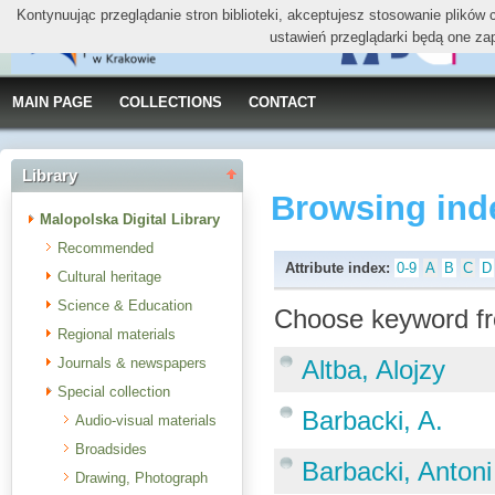
Kontynuując przeglądanie stron biblioteki, akceptujesz stosowanie plików
ustawień przeglądarki będą one za
MAIN PAGE
COLLECTIONS
CONTACT
Library
Browsing ind
Malopolska Digital Library
Recommended
Attribute index:
0-9
A
B
C
D
Cultural heritage
Science & Education
Choose keyword fr
Regional materials
Journals & newspapers
Altba, Alojzy
Special collection
Barbacki, A.
Audio-visual materials
Broadsides
Barbacki, Antoni
Drawing, Photograph