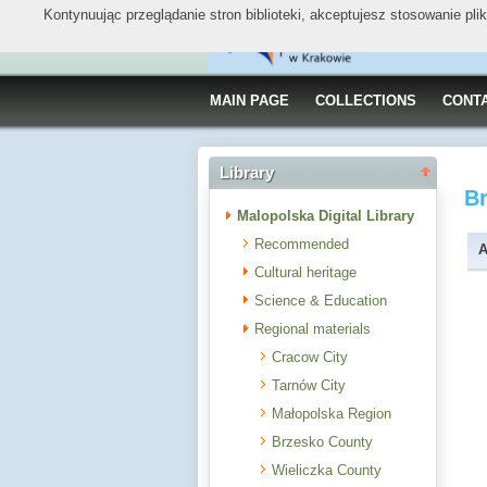
Kontynuując przeglądanie stron biblioteki, akceptujesz stosowanie pl
MAIN PAGE
COLLECTIONS
CONT
Library
B
Malopolska Digital Library
Recommended
A
Cultural heritage
Science & Education
Regional materials
Cracow City
Tarnów City
Małopolska Region
Brzesko County
Wieliczka County