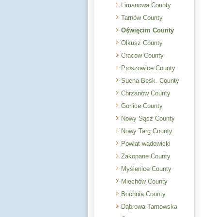
Limanowa County
Tarnów County
Oświęcim County
Olkusz County
Cracow County
Proszowice County
Sucha Besk. County
Chrzanów County
Gorlice County
Nowy Sącz County
Nowy Targ County
Powiat wadowicki
Zakopane County
Myślenice County
Miechów County
Bochnia County
Dąbrowa Tarnowska