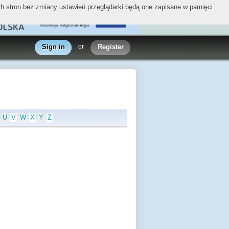
ych stron bez zmiany ustawień przeglądarki będą one zapisane w pamięci
Sign in
or
Register
U
V
W
X
Y
Z