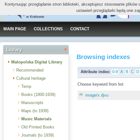
Kontynuując przeglądanie stron biblioteki, akceptujesz stosowanie plików
ustawień przeglądarki będą one za
MAIN PAGE
COLLECTIONS
CONTACT
Library
Browsing indexes
Malopolska Digital Library
Recommended
Attribute index:
0-9
A
B
C
D
Cultural heritage
Choose keyword from list
Temp
Books (1800-1939)
image/x.djvu
Manuscripts
Maps (to 1939)
Music Materials
Old Printed Books
Journals (to 1939)