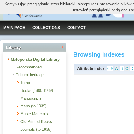
Kontynuując przeglądanie stron biblioteki, akceptujesz stosowanie plików
ustawień przeglądarki będą one za
MAIN PAGE
COLLECTIONS
CONTACT
Library
Browsing indexes
Malopolska Digital Library
Recommended
Attribute index:
0-9
A
B
C
D
Cultural heritage
Temp
Books (1800-1939)
Manuscripts
Maps (to 1939)
Music Materials
Old Printed Books
Journals (to 1939)