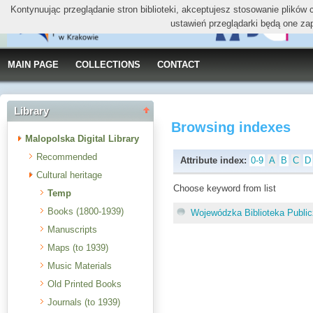
Kontynuując przeglądanie stron biblioteki, akceptujesz stosowanie plików
ustawień przeglądarki będą one za
MAIN PAGE
COLLECTIONS
CONTACT
Library
Browsing indexes
Malopolska Digital Library
Recommended
Attribute index:
0-9
A
B
C
D
Cultural heritage
Choose keyword from list
Temp
Books (1800-1939)
Wojewódzka Biblioteka Publi
Manuscripts
Maps (to 1939)
Music Materials
Old Printed Books
Journals (to 1939)