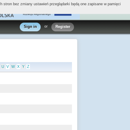
ych stron bez zmiany ustawień przeglądarki będą one zapisane w pamięci
Sign in
or
Register
U
V
W
X
Y
Z