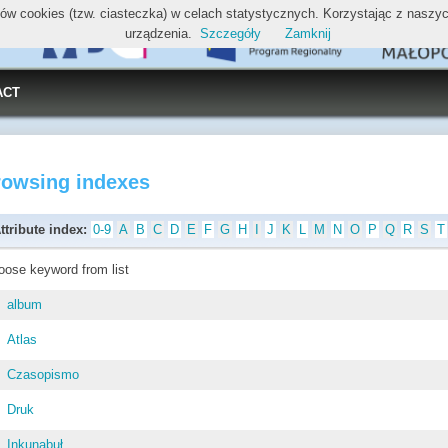
ików cookies (tzw. ciasteczka) w celach statystycznych. Korzystając z nasz
urządzenia.
Szczegóły
Zamknij
ACT
rowsing indexes
ttribute index:
0-9
A
B
C
D
E
F
G
H
I
J
K
L
M
N
O
P
Q
R
S
T
oose keyword from list
album
Atlas
Czasopismo
Druk
Inkunabuł