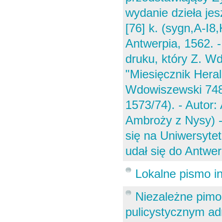
wydanie dzieła jes
[76] k. (sygn,A-I8,
Antwerpia, 1562. - 
druku, który Z. W
"Miesięcznik Hera
Wdowiszewski 748,
1573/74). - Autor
Ambroży z Nysy) - 
się na Uniwersyte
udał się do Antwerp
Lokalne pismo i
Niezależne pimo 
pulicystycznym a