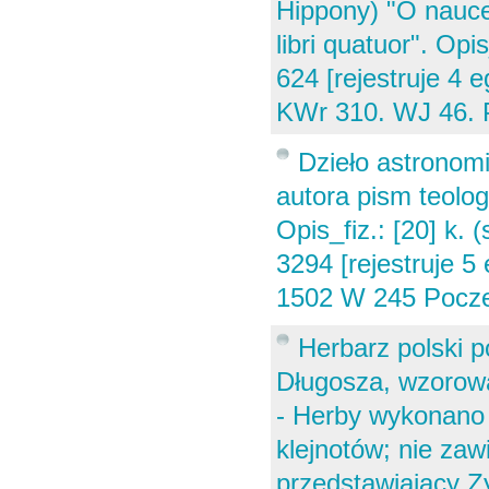
Hippony) "O nauce 
libri quatuor". Opis
624 [rejestruje 4
KWr 310. WJ 46. 
Dzieło astronomi
autora pism teolog
Opis_fiz.: [20] k. (
3294 [rejestruje 
1502 W 245 Pocze
Herbarz polski 
Długosza, wzorow
- Herby wykonano 
klejnotów; nie zaw
przedstawiający Z