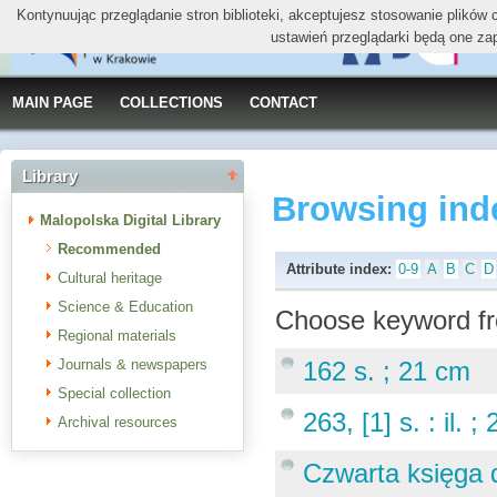
Kontynuując przeglądanie stron biblioteki, akceptujesz stosowanie plików
ustawień przeglądarki będą one za
MAIN PAGE
COLLECTIONS
CONTACT
Library
Browsing ind
Malopolska Digital Library
Recommended
Attribute index:
0-9
A
B
C
D
Cultural heritage
Science & Education
Choose keyword fr
Regional materials
Journals & newspapers
162 s. ; 21 cm
Special collection
263, [1] s. : il. 
Archival resources
Czwarta księga 