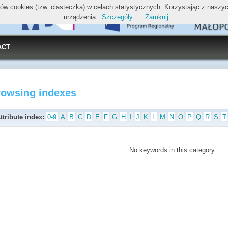
ików cookies (tzw. ciasteczka) w celach statystycznych. Korzystając z nasz
urządzenia.
Szczegóły
Zamknij
ACT
rowsing indexes
ttribute index:
0-9
A
B
C
D
E
F
G
H
I
J
K
L
M
N
O
P
Q
R
S
T
No keywords in this category.