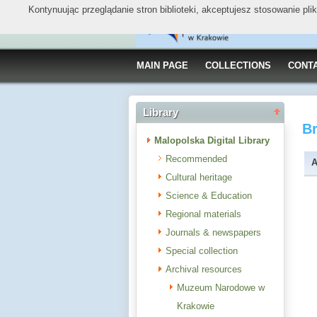
Kontynuując przeglądanie stron biblioteki, akceptujesz stosowanie pl
MAIN PAGE
COLLECTIONS
CONT
Library
B
Malopolska Digital Library
Recommended
A
Cultural heritage
Science & Education
Regional materials
Journals & newspapers
Special collection
Archival resources
Muzeum Narodowe w
Krakowie