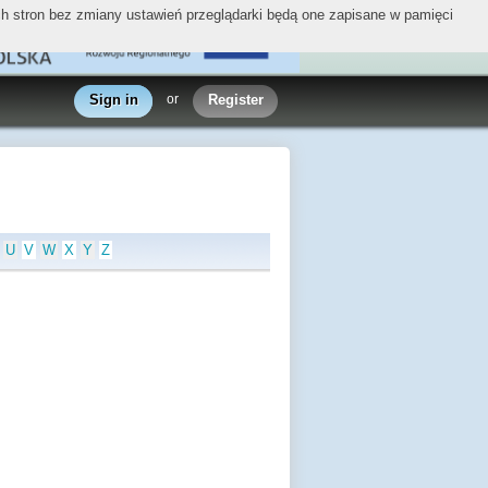
ych stron bez zmiany ustawień przeglądarki będą one zapisane w pamięci
Sign in
or
Register
U
V
W
X
Y
Z