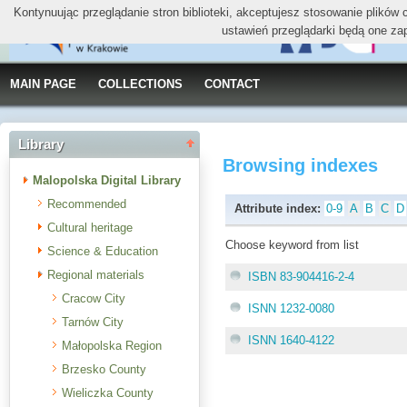
Kontynuując przeglądanie stron biblioteki, akceptujesz stosowanie plików
ustawień przeglądarki będą one za
MAIN PAGE
COLLECTIONS
CONTACT
Library
Browsing indexes
Malopolska Digital Library
Recommended
Attribute index:
0-9
A
B
C
D
Cultural heritage
Choose keyword from list
Science & Education
Regional materials
ISBN 83-904416-2-4
Cracow City
ISNN 1232-0080
Tarnów City
ISNN 1640-4122
Małopolska Region
Brzesko County
Wieliczka County