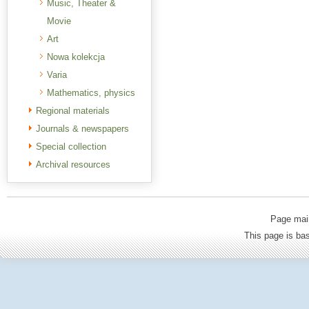
Music, Theater &
Movie
Art
Nowa kolekcja
Varia
Mathematics, physics
Regional materials
Journals & newspapers
Special collection
Archival resources
Page mai
This page is b