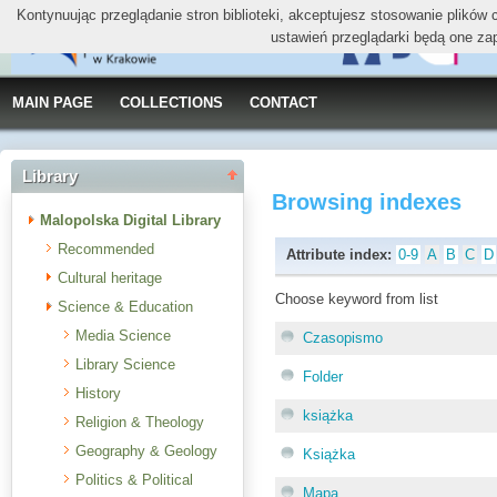
Kontynuując przeglądanie stron biblioteki, akceptujesz stosowanie plików
ustawień przeglądarki będą one za
MAIN PAGE
COLLECTIONS
CONTACT
Library
Browsing indexes
Malopolska Digital Library
Recommended
Attribute index:
0-9
A
B
C
D
Cultural heritage
Choose keyword from list
Science & Education
Media Science
Czasopismo
Library Science
Folder
History
książka
Religion & Theology
Geography & Geology
Książka
Politics & Political
Mapa