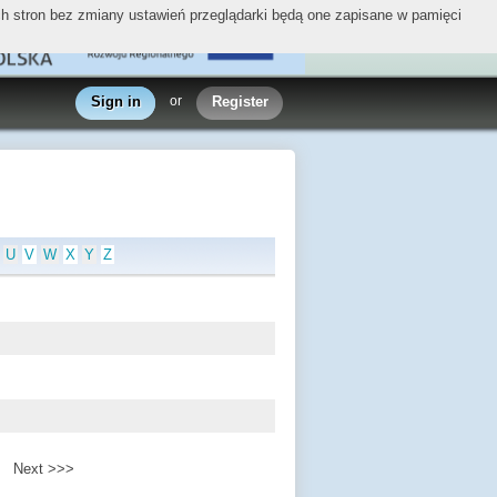
ych stron bez zmiany ustawień przeglądarki będą one zapisane w pamięci
Sign in
or
Register
U
V
W
X
Y
Z
Next >>>