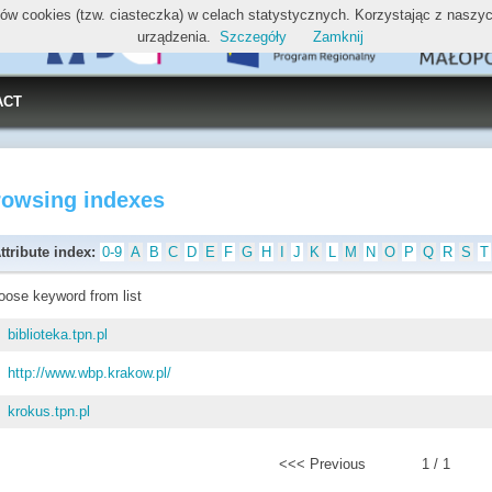
ików cookies (tzw. ciasteczka) w celach statystycznych. Korzystając z nasz
urządzenia.
Szczegóły
Zamknij
ACT
rowsing indexes
ttribute index:
0-9
A
B
C
D
E
F
G
H
I
J
K
L
M
N
O
P
Q
R
S
T
oose keyword from list
biblioteka.tpn.pl
http://www.wbp.krakow.pl/
krokus.tpn.pl
<<< Previous
1 / 1