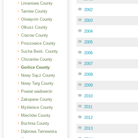
Limanowa County
2002
Tarnów County
Oświęcim County
2003
Olkusz County
2004
Cracow County
2005
Proszowice County
Sucha Besk. County
2006
Chrzanów County
2007
Gorlice County
2008
Nowy Sącz County
Nowy Targ County
2009
Powiat wadowicki
2010
Zakopane County
2011
Myślenice County
Miechów County
2012
Bochnia County
2013
Dąbrowa Tarnowska