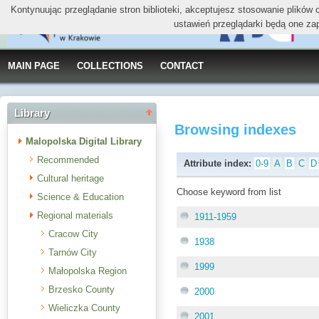
Kontynuując przeglądanie stron biblioteki, akceptujesz stosowanie plików
ustawień przeglądarki będą one za
MAIN PAGE
COLLECTIONS
CONTACT
Library
Browsing indexes
Malopolska Digital Library
Recommended
Attribute index:
0-9
A
B
C
D
Cultural heritage
Choose keyword from list
Science & Education
Regional materials
1911-1959
Cracow City
1938
Tarnów City
1999
Małopolska Region
Brzesko County
2000
Wieliczka County
2001