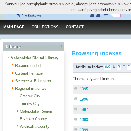
Kontynuując przeglądanie stron biblioteki, akceptujesz stosowanie plików
ustawień przeglądarki będą one za
MAIN PAGE
COLLECTIONS
CONTACT
Library
Browsing indexes
Malopolska Digital Library
Recommended
Attribute index:
0-9
A
B
C
D
Cultural heritage
Choose keyword from list
Science & Education
Regional materials
1995
Cracow City
1996
Tarnów City
1997
Małopolska Region
Brzesko County
1998
Wieliczka County
1999