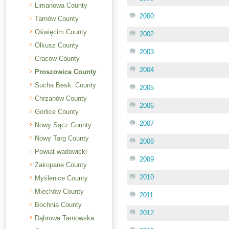
Limanowa County
2000
Tarnów County
Oświęcim County
2002
Olkusz County
2003
Cracow County
2004
Proszowice County
Sucha Besk. County
2005
Chrzanów County
2006
Gorlice County
2007
Nowy Sącz County
Nowy Targ County
2008
Powiat wadowicki
2009
Zakopane County
2010
Myślenice County
Miechów County
2011
Bochnia County
2012
Dąbrowa Tarnowska