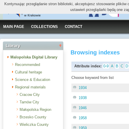
Kontynuując przeglądanie stron biblioteki, akceptujesz stosowanie plików
ustawień przeglądarki będą one za
MAIN PAGE
COLLECTIONS
CONTACT
Library
Browsing indexes
Malopolska Digital Library
Recommended
Attribute index:
0-9
A
B
C
D
Cultural heritage
Choose keyword from list
Science & Education
Regional materials
1934
Cracow City
1938
Tarnów City
1946
Małopolska Region
Brzesko County
1958
Wieliczka County
1959