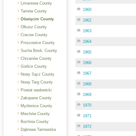
Limanowa County
1960
Tarnów County
Oświęcim County
1962
Olkusz County
1963
Cracow County
1964
Proszowice County
Sucha Besk. County
1965
Chrzanów County
1966
Gorlice County
1967
Nowy Sącz County
Nowy Targ County
1968
Powiat wadowicki
1969
Zakopane County
1970
Myślenice County
Miechów County
1971
Bochnia County
1972
Dąbrowa Tarnowska