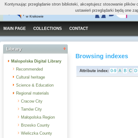
Kontynuując przeglądanie stron biblioteki, akceptujesz stosowanie plików
ustawień przeglądarki będą one za
MAIN PAGE
COLLECTIONS
CONTACT
Library
Browsing indexes
Malopolska Digital Library
Recommended
Attribute index:
0-9
A
B
C
D
Cultural heritage
Science & Education
Regional materials
Cracow City
Tarnów City
Małopolska Region
Brzesko County
Wieliczka County