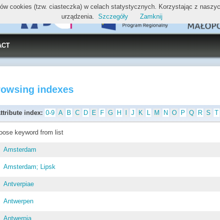
ików cookies (tzw. ciasteczka) w celach statystycznych. Korzystając z nasz
urządzenia.
Szczegóły
Zamknij
ACT
rowsing indexes
ttribute index:
0-9
A
B
C
D
E
F
G
H
I
J
K
L
M
N
O
P
Q
R
S
T
oose keyword from list
Amsterdam
Amsterdam; Lipsk
Antverpiae
Antwerpen
Antwerpia