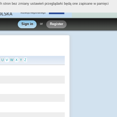
ych stron bez zmiany ustawień przeglądarki będą one zapisane w pamięci
Sign in
or
Register
U
V
W
X
Y
Z