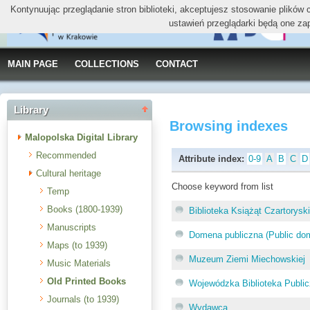
Kontynuując przeglądanie stron biblioteki, akceptujesz stosowanie plików
ustawień przeglądarki będą one za
MAIN PAGE
COLLECTIONS
CONTACT
Library
Browsing indexes
Malopolska Digital Library
Recommended
Attribute index:
0-9
A
B
C
D
Cultural heritage
Choose keyword from list
Temp
Books (1800-1939)
Biblioteka Książąt Czartorysk
Manuscripts
Domena publiczna (Public do
Maps (to 1939)
Muzeum Ziemi Miechowskiej
Music Materials
Old Printed Books
Wojewódzka Biblioteka Publi
Journals (to 1939)
Wydawca