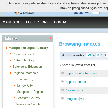
Kontynuując przeglądanie stron biblioteki, akceptujesz stosowanie plików
ustawień przeglądarki będą one za
MAIN PAGE
COLLECTIONS
CONTACT
Library
Browsing indexes
Malopolska Digital Library
Recommended
Attribute index:
0-9
A
B
C
D
Cultural heritage
Choose keyword from list
Science & Education
Regional materials
application/octet-stream
Cracow City
application/pdf
Tarnów City
Czasopisma
Małopolska Region
Brzesko County
image/x.djvu
Wieliczka County