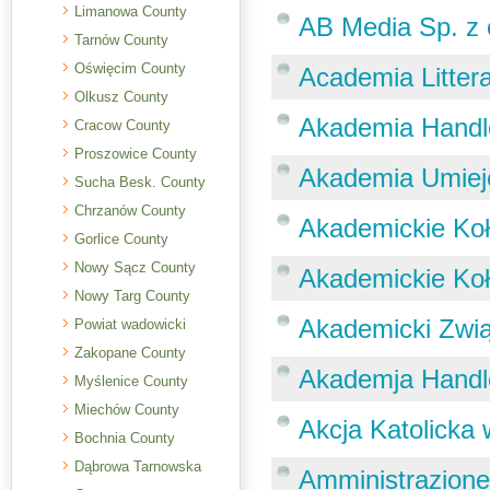
Limanowa County
AB Media Sp. z 
Tarnów County
Oświęcim County
Academia Litter
Olkusz County
Akademia Handl
Cracow County
Proszowice County
Akademia Umiej
Sucha Besk. County
Chrzanów County
Akademickie Koł
Gorlice County
Nowy Sącz County
Akademickie Ko
Nowy Targ County
Akademicki Zwi
Powiat wadowicki
Zakopane County
Akademja Handl
Myślenice County
Miechów County
Akcja Katolicka
Bochnia County
Dąbrowa Tarnowska
Amministrazione