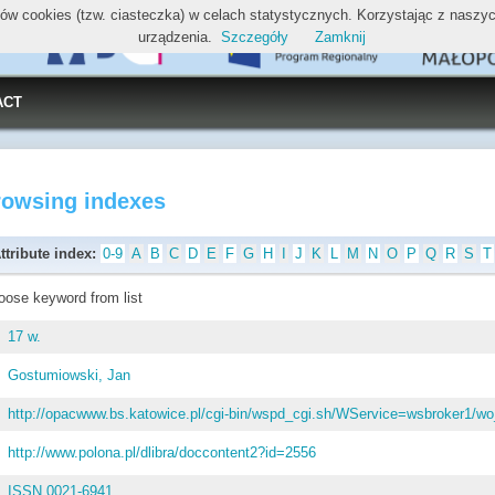
ików cookies (tzw. ciasteczka) w celach statystycznych. Korzystając z nasz
urządzenia.
Szczegóły
Zamknij
ACT
rowsing indexes
ttribute index:
0-9
A
B
C
D
E
F
G
H
I
J
K
L
M
N
O
P
Q
R
S
T
oose keyword from list
17 w.
Gostumiowski, Jan
http://opacwww.bs.katowice.pl/cgi-bin/wspd_cgi.sh/WService=wsbroker1/
http://www.polona.pl/dlibra/doccontent2?id=2556
ISSN 0021-6941