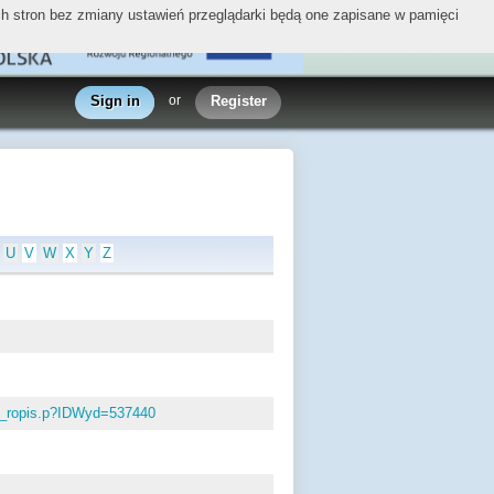
ych stron bez zmiany ustawień przeglądarki będą one zapisane w pamięci
Sign in
or
Register
U
V
W
X
Y
Z
wo_ropis.p?IDWyd=537440