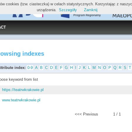
ików cookies (tzw. ciasteczka) w celach statystycznych. Korzystając z nasz
urządzenia.
Szczegóły
Zamknij
ACT
rowsing indexes
ttribute index:
0-9
A
B
C
D
E
F
G
H
I
J
K
L
M
N
O
P
Q
R
S
T
oose keyword from list
https://teatrwkrakowie.pl
www.teatrwkrakowie.pl
<<< Previous
1 / 1