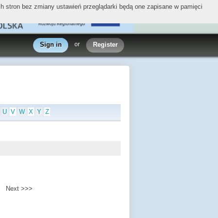
ych stron bez zmiany ustawień przeglądarki będą one zapisane w pamięci
Sign in
or
Register
U
V
W
X
Y
Z
Next >>>