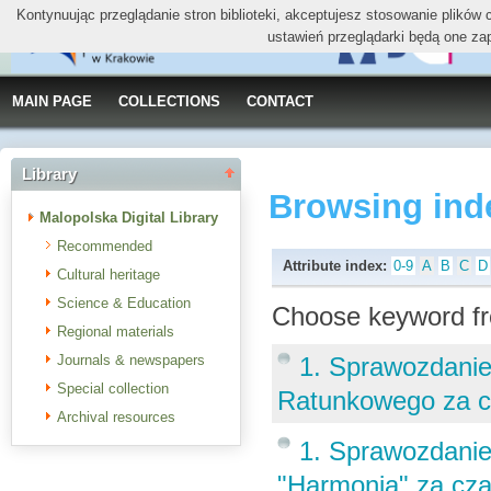
Kontynuując przeglądanie stron biblioteki, akceptujesz stosowanie plików
ustawień przeglądarki będą one za
MAIN PAGE
COLLECTIONS
CONTACT
Library
Browsing ind
Malopolska Digital Library
Recommended
Attribute index:
0-9
A
B
C
D
Cultural heritage
Science & Education
Choose keyword fr
Regional materials
Journals & newspapers
1. Sprawozdani
Special collection
Ratunkowego za cz
Archival resources
1. Sprawozdanie
"Harmonia" za cza