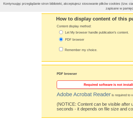
Kontynuując przeglądanie stron biblioteki, akceptujesz stosowanie plików cookies (tzw. 
zapisane w pamięc
How to display content of this p
Content display method:
Let My browser handle publication's content.
PDF browser
Remember my choice.
PDF browser
Required software is not install
Adobe Acrobat Reader
is required to v
(NOTICE: Content can be visible after u
seconds - it depends on file size and c