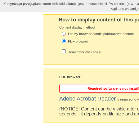
Kontynuując przeglądanie stron biblioteki, akceptujesz stosowanie plików cookies (tzw. 
zapisane w pamięc
How to display content of this p
Content display method:
Let My browser handle publication's content.
PDF browser
Remember my choice.
PDF browser
Required software is not install
Adobe Acrobat Reader
is required to v
(NOTICE: Content can be visible after u
seconds - it depends on file size and c