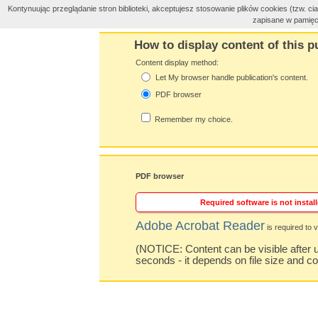
Kontynuując przeglądanie stron biblioteki, akceptujesz stosowanie plików cookies (tzw. 
zapisane w pamięc
How to display content of this p
Content display method:
Let My browser handle publication's content.
PDF browser
Remember my choice.
PDF browser
Required software is not install
Adobe Acrobat Reader
is required to v
(NOTICE: Content can be visible after u
seconds - it depends on file size and c