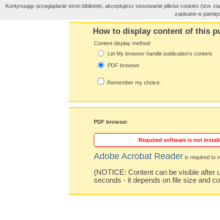
Kontynuując przeglądanie stron biblioteki, akceptujesz stosowanie plików cookies (tzw. 
zapisane w pamięc
How to display content of this p
Content display method:
Let My browser handle publication's content.
PDF browser
Remember my choice.
PDF browser
Required software is not install
Adobe Acrobat Reader
is required to v
(NOTICE: Content can be visible after u
seconds - it depends on file size and c