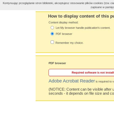
Kontynuując przeglądanie stron biblioteki, akceptujesz stosowanie plików cookies (tzw. 
zapisane w pamięc
How to display content of this p
Content display method:
Let My browser handle publication's content.
PDF browser
Remember my choice.
PDF browser
Required software is not install
Adobe Acrobat Reader
is required to v
(NOTICE: Content can be visible after u
seconds - it depends on file size and c