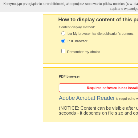
Kontynuując przeglądanie stron biblioteki, akceptujesz stosowanie plików cookies (tzw. 
zapisane w pamięc
How to display content of this p
Content display method:
Let My browser handle publication's content.
PDF browser
Remember my choice.
PDF browser
Required software is not install
Adobe Acrobat Reader
is required to v
(NOTICE: Content can be visible after u
seconds - it depends on file size and c