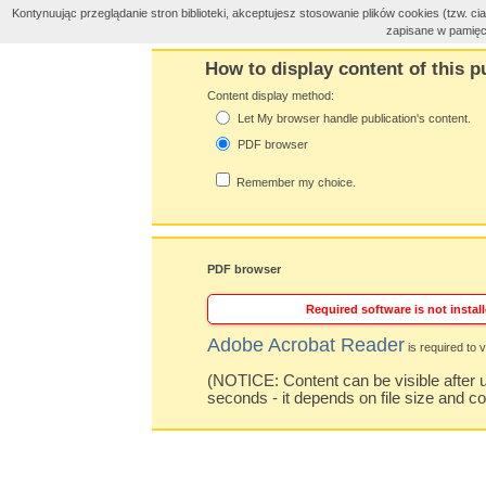
Kontynuując przeglądanie stron biblioteki, akceptujesz stosowanie plików cookies (tzw. 
zapisane w pamięc
How to display content of this p
Content display method:
Let My browser handle publication's content.
PDF browser
Remember my choice.
PDF browser
Required software is not install
Adobe Acrobat Reader
is required to v
(NOTICE: Content can be visible after u
seconds - it depends on file size and c