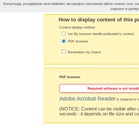
Kontynuując przeglądanie stron biblioteki, akceptujesz stosowanie plików cookies (tzw. 
zapisane w pamięc
How to display content of this p
Content display method:
Let My browser handle publication's content.
PDF browser
Remember my choice.
PDF browser
Required software is not install
Adobe Acrobat Reader
is required to v
(NOTICE: Content can be visible after u
seconds - it depends on file size and c