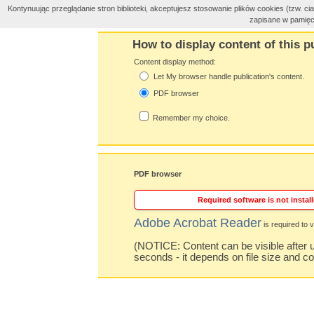
Kontynuując przeglądanie stron biblioteki, akceptujesz stosowanie plików cookies (tzw. 
zapisane w pamięc
How to display content of this p
Content display method:
Let My browser handle publication's content.
PDF browser
Remember my choice.
PDF browser
Required software is not install
Adobe Acrobat Reader
is required to v
(NOTICE: Content can be visible after u
seconds - it depends on file size and c