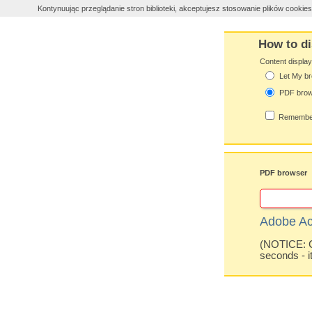
Kontynuując przeglądanie stron biblioteki, akceptujesz stosowanie plików cooki
How to di
Content displa
Let My br
PDF bro
Remember
PDF browser
Adobe Ac
(NOTICE: Co
seconds - i