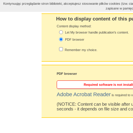
Kontynuując przeglądanie stron biblioteki, akceptujesz stosowanie plików cookies (tzw. 
zapisane w pamięc
How to display content of this p
Content display method:
Let My browser handle publication's content.
PDF browser
Remember my choice.
PDF browser
Required software is not install
Adobe Acrobat Reader
is required to v
(NOTICE: Content can be visible after u
seconds - it depends on file size and c