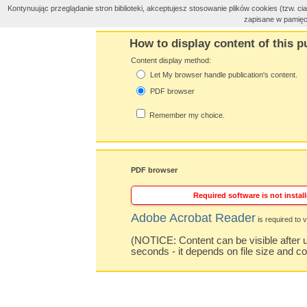
Kontynuując przeglądanie stron biblioteki, akceptujesz stosowanie plików cookies (tzw. 
zapisane w pamięc
How to display content of this p
Content display method:
Let My browser handle publication's content.
PDF browser
Remember my choice.
PDF browser
Required software is not install
Adobe Acrobat Reader
is required to v
(NOTICE: Content can be visible after u
seconds - it depends on file size and c