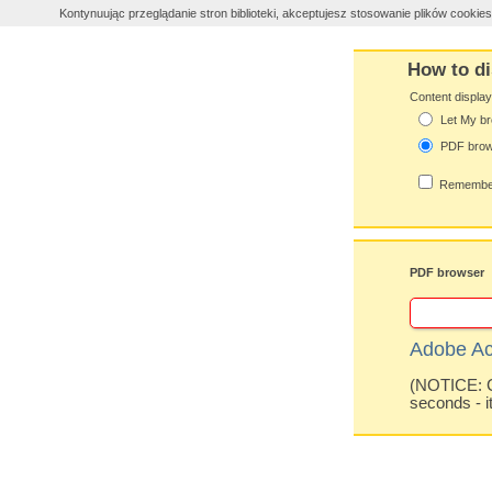
Kontynuując przeglądanie stron biblioteki, akceptujesz stosowanie plików cooki
How to di
Content displa
Let My br
PDF bro
Remember
PDF browser
Adobe Ac
(NOTICE: Co
seconds - i