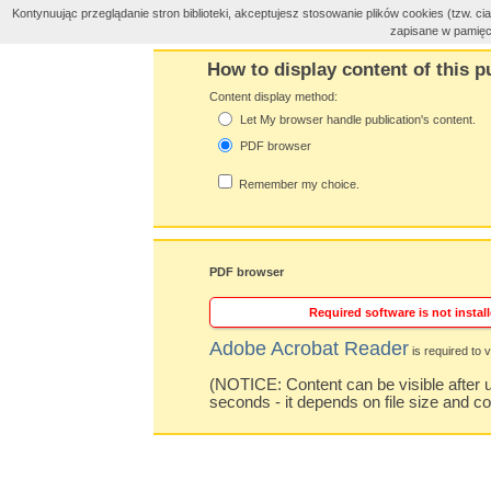
Kontynuując przeglądanie stron biblioteki, akceptujesz stosowanie plików cookies (tzw. 
zapisane w pamięc
How to display content of this p
Content display method:
Let My browser handle publication's content.
PDF browser
Remember my choice.
PDF browser
Required software is not install
Adobe Acrobat Reader
is required to v
(NOTICE: Content can be visible after u
seconds - it depends on file size and c