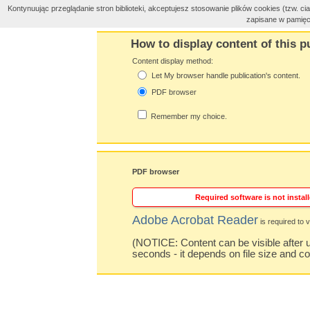
Kontynuując przeglądanie stron biblioteki, akceptujesz stosowanie plików cookies (tzw. 
zapisane w pamięc
How to display content of this p
Content display method:
Let My browser handle publication's content.
PDF browser
Remember my choice.
PDF browser
Required software is not install
Adobe Acrobat Reader
is required to v
(NOTICE: Content can be visible after u
seconds - it depends on file size and c