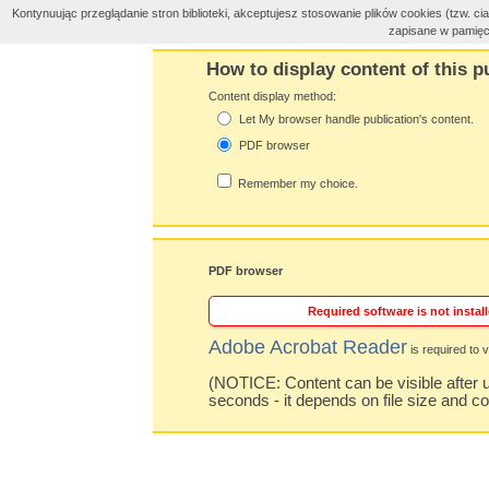
Kontynuując przeglądanie stron biblioteki, akceptujesz stosowanie plików cookies (tzw. 
zapisane w pamięc
How to display content of this p
Content display method:
Let My browser handle publication's content.
PDF browser
Remember my choice.
PDF browser
Required software is not install
Adobe Acrobat Reader
is required to v
(NOTICE: Content can be visible after u
seconds - it depends on file size and c