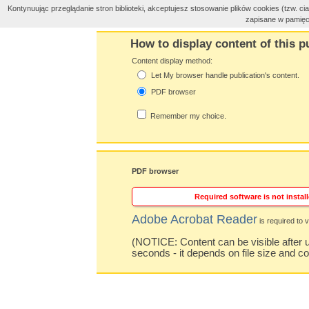
Kontynuując przeglądanie stron biblioteki, akceptujesz stosowanie plików cookies (tzw. 
zapisane w pamięc
How to display content of this p
Content display method:
Let My browser handle publication's content.
PDF browser
Remember my choice.
PDF browser
Required software is not install
Adobe Acrobat Reader
is required to v
(NOTICE: Content can be visible after u
seconds - it depends on file size and c