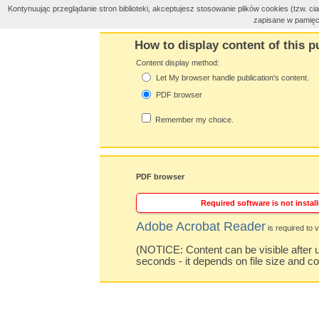
Kontynuując przeglądanie stron biblioteki, akceptujesz stosowanie plików cookies (tzw. 
zapisane w pamięc
How to display content of this p
Content display method:
Let My browser handle publication's content.
PDF browser
Remember my choice.
PDF browser
Required software is not install
Adobe Acrobat Reader
is required to v
(NOTICE: Content can be visible after u
seconds - it depends on file size and c