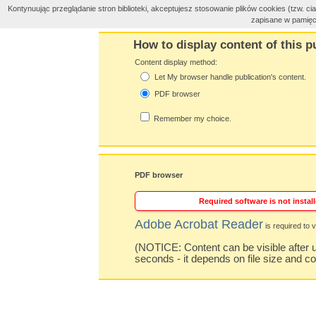
Kontynuując przeglądanie stron biblioteki, akceptujesz stosowanie plików cookies (tzw. 
zapisane w pamięc
How to display content of this p
Content display method:
Let My browser handle publication's content.
PDF browser
Remember my choice.
PDF browser
Required software is not install
Adobe Acrobat Reader
is required to v
(NOTICE: Content can be visible after u
seconds - it depends on file size and c