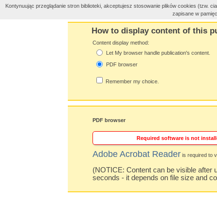
Kontynuując przeglądanie stron biblioteki, akceptujesz stosowanie plików cookies (tzw. 
zapisane w pamięc
How to display content of this p
Content display method:
Let My browser handle publication's content.
PDF browser
Remember my choice.
PDF browser
Required software is not install
Adobe Acrobat Reader
is required to v
(NOTICE: Content can be visible after u
seconds - it depends on file size and c