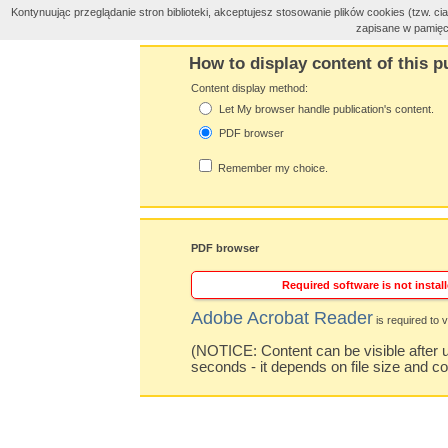
Kontynuując przeglądanie stron biblioteki, akceptujesz stosowanie plików cookies (tzw. 
zapisane w pamięc
How to display content of this p
Content display method:
Let My browser handle publication's content.
PDF browser
Remember my choice.
PDF browser
Required software is not install
Adobe Acrobat Reader
is required to v
(NOTICE: Content can be visible after u
seconds - it depends on file size and c